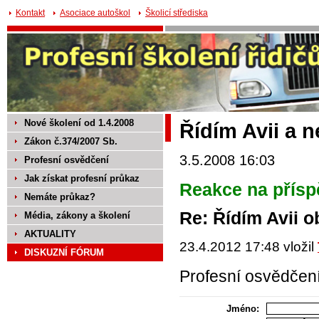
Kontakt
Asociace autoškol
Školicí střediska
Nové školení od 1.4.2008
Řídím Avii a 
Zákon č.374/2007 Sb.
3.5.2008 16:03
Profesní osvědčení
Jak získat profesní průkaz
Reakce na přísp
Nemáte průkaz?
Re: Řídím Avii 
Média, zákony a školení
AKTUALITY
23.4.2012 17:48 vložil
DISKUZNÍ FÓRUM
Profesní osvědčení 
Jméno: